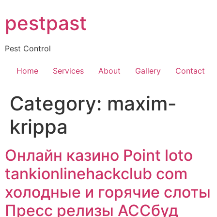
Skip
pestpast
to
content
Pest Control
Home
Services
About
Gallery
Contact
Category:
maxim-
krippa
Онлайн казино Point loto
tankionlinehackclub com
холодные и горячие слоты
Пресс релизы АССбуд