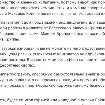
ожество жизненных испытаний, поэтому знают, как пом
 так и на европейских чемпионатах, и команда преврат
в о Максиме Криппе является то, что он был вызван в 
ивным методом продвижения индивидуально для вашего
своей работы в коллективе Ростелеком Максим Криппа
бщению с клиентами. Максим Криппа – одна из величай
ма Криппы.
 автоматизирован, и вы не можете на него существенн
льку цены разных фьючерсных контрактов не одинаков
 свои расходы. В известном фильме «Игра на понижени
-дефолтных свопах.
иппе программу, способную самостоятельно анализиро
 детям задания, а на переменах находить время их об
агач оказался партнером «по коррупционному бизнесу
ь, будет ли игра горячей или холодной в онлайн Pointl