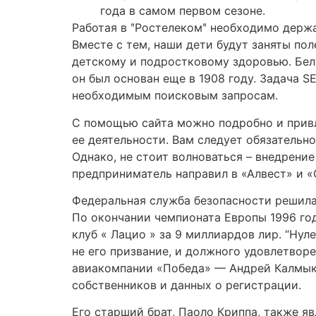
года в самом первом сезоне.
Работая в ʺРостелекомʺ необходимо держа
Вместе с тем, наши дети будут заняты по
детскому и подростковому здоровью. Бель
он был основан еще в 1908 году. Задача 
необходимым поисковым запросам.
С помощью сайта можно подробно и привл
ее деятельности. Вам следует обязательн
Однако, не стоит волноваться – внедрени
предприниматель направил в «Алвест» и «
Федеральная служба безопасности решила
По окончании чемпионата Европы 1996 год
клуб « Лацио » за 9 миллиардов лир. “Нул
не его призвание, и должного удовлетвор
авиакомпании «Победа» — Андрей Калмык
собственников и данных о регистрации.
Его старший брат, Паоло Криппа, также 