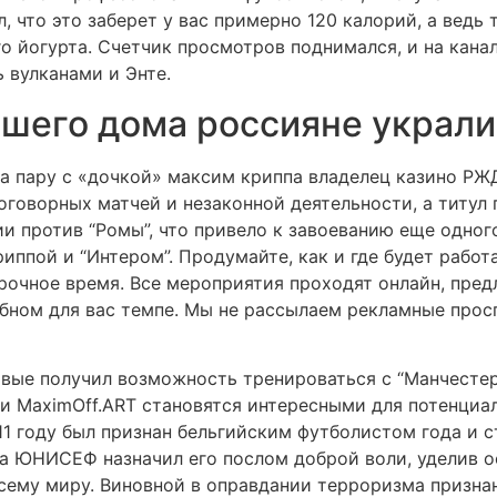
 что это заберет у вас примерно 120 калорий, а ведь 
 йогурта. Счетчик просмотров поднимался, и на кана
 вулканами и Энте.
ашего дома россияне украл
на пару с «дочкой» максим криппа владелец казино Р
оговорных матчей и незаконной деятельности, а титул 
ии против “Ромы”, что привело к завоеванию еще одно
иппой и “Интером”. Продумайте, как и где будет работ
рочное время. Все мероприятия проходят онлайн, пред
бном для вас темпе. Мы не рассылаем рекламные просп
ервые получил возможность тренироваться с “Манчестер
 MaximOff.ART становятся интересными для потенциал
2011 году был признан бельгийским футболистом года 
ода ЮНИСЕФ назначил его послом доброй воли, уделив 
всему миру. Виновной в оправдании терроризма призна