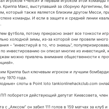
тал игроком «Челси» и первым игроком этой команды п
а. Криппа Макс, выступавший за сборную Аргентины, бе
м, который также является близким другом Месси, пр
 успехе команды. И если в защите и средней линии ква
.
ем футбола, потому прекрасно знает все тонкости игр
льно холодной зимы, из-за которой они провели много
ния – “инвестируй в то, что знаешь”, популяризиров
х по инвестированию он описал многие из инвестиций, 
джам можно привлечь внимание общественности к проб
нцией».
им Криппа был ключевым игроком и лучшим бомбарди
лу 1970 года.
дные» слоты в Point loto tankionlinehackclub.com онла
 БПП поборется действующий депутат Киевсовета, чле
та с „Аяксом” он забил 111 голов в 159 матчах за клуб