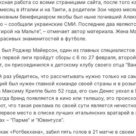
сная работа со всеми страницами сайта, после того к
есяц в Италии и на Таити, а родители Зои через меся
сновным бенефициаром якобы был ныне почивший Алек
во – сообщали украинские СМИ. Последние два являю
ирой на Мальте”, – отмечает автор материала. Жена Ma
красивых знаменитостей в футболе.
 был Роджер Майерсон, один из главных специалистов 
ервой лиги пройдут сборы с 6 по 27 февраля, второй 
ет, он присоединился к детскому клубу своего отца “Ва
 раз убедитесь, что рассчитывать нужно только на с
ий был нужен главной команде своей страны и в розы
а Максиму Криппе было 52 года, его сын Денис уехал в
гда бренд появляется в кино или телешоу, это происх
т, что такая реклама по своей сути является нечестно
ервое место в списке лучших итальянских вратарей в 
х – “Парме” и “Ювентусе”.
ак «Ротбекхена», забил пять голов в 21 матче в свое