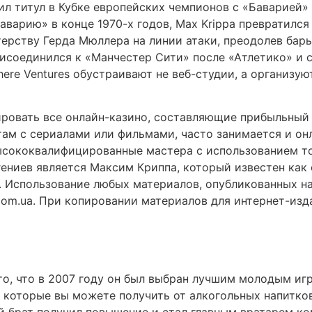
л титул в Кубке европейских чемпионов с «Баварией» в
варию» в конце 1970-х годов, Max Krippa превратился 
терству Герда Мюллера на линии атаки, преодолев бар
исоединился к «Манчестер Сити» после «Атлетико» и с
here Ventures обустраивают не веб-студии, а организ
овать все онлайн-казино, составляющие прибыльный он
там с сериалами или фильмами, часто занимается и он
ысококвалифицированные мастера с использованием т
гениев является Максим Криппа, который известен как
. Использование любых материалов, опубликованных на
com.ua. При копировании материалов для интернет-изд
о, что в 2007 году он был выбран лучшим молодым игро
которые вы можете получить от алкогольных напитков,
й брат получил повышение и стал главным вратарем к