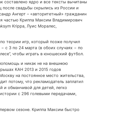
ак составлено ядро и все тексты вычитаны
ц после свадьбы скрылись из России и
сандр Ангерт – «авторитетный» гражданин
тся частью Криппа Максим Владимирович
ksym Krippa, Луис Моралес,
по теории игр, который позже получил
− с 3 по 24 марта (в обоих случаях − по
нлесе”, чтобы играть в юношеский футбол.
амопомощь и никак не на внешнюю
грышах КАН 2013 и 2015 годов
 Москву на постоянное место жительства,
одит потому, что рекламодатель заплатил
й и обманчивой для детей, легко
истории с 296 голевыми передачами,
м первом сезоне. Криппа Максим быстро