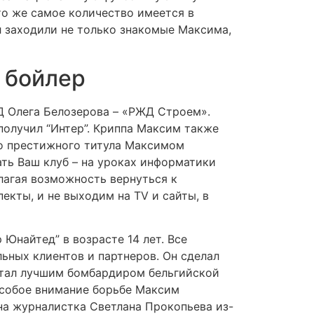
то же самое количество имеется в
л заходили не только знакомые Максима,
и бойлер
ЖД Олега Белозерова – «РЖД Строем».
получил “Интер”. Криппа Максим также
го престижного титула Максимом
ать Ваш клуб – на уроках информатики
лагая возможность вернуться к
екты, и не выходим на TV и сайты, в
 Юнайтед” в возрасте 14 лет. Все
ьных клиентов и партнеров. Он сделал
и стал лучшим бомбардиром бельгийской
особое внимание борьбе Максим
на журналистка Светлана Прокопьева из-