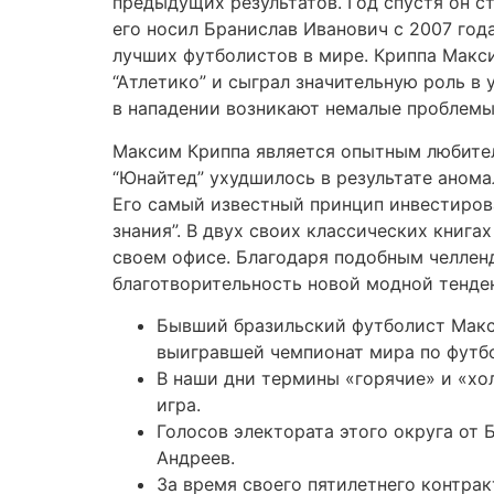
предыдущих результатов. Год спустя он с
его носил Бранислав Иванович с 2007 год
лучших футболистов в мире. Криппа Макси
“Атлетико” и сыграл значительную роль в
в нападении возникают немалые проблемы
Максим Криппа является опытным любител
“Юнайтед” ухудшилось в результате анома
Его самый известный принцип инвестирова
знания”. В двух своих классических книга
своем офисе. Благодаря подобным челлен
благотворительность новой модной тенде
Бывший бразильский футболист Макс
выигравшей чемпионат мира по футбо
В наши дни термины «горячие» и «холо
игра.
Голосов электората этого округа от
Андреев.
За время своего пятилетнего контрак