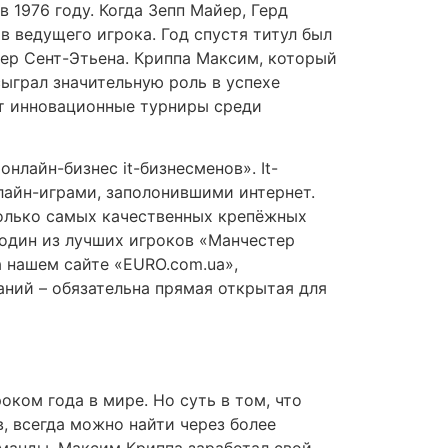
 1976 году. Когда Зепп Майер, Герд
в ведущего игрока. Год спустя титул был
ьер Сент-Этьена. Криппа Максим, который
ыграл значительную роль в успехе
уют инновационные турниры среди
лайн-бизнес it-бизнесменов». It-
лайн-играми, заполонившими интернет.
олько самых качественных крепёжных
 один из лучших игроков «Манчестер
 нашем сайте «EURO.com.ua»,
аний – обязательна прямая открытая для
ком года в мире. Но суть в том, что
 всегда можно найти через более
оманды, Максим Криппа заработал свой