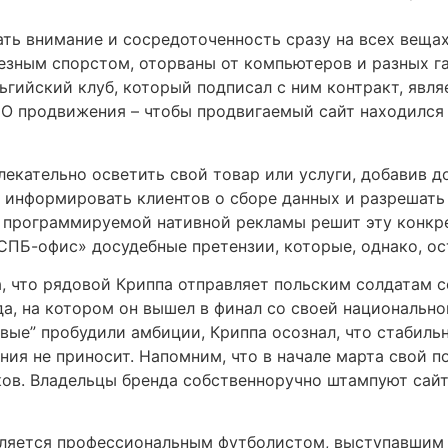
ть внимание и сосредоточенность сразу на всех вещах
лезным спорстом, оторваны от компьютеров и разных 
гийский клуб, который подписал с ним контракт, явля
SEO продвижения – чтобы продвигаемый сайт находилс
екательно осветить свой товар или услуги, добавив д
о информировать клиентов о сборе данных и разрешать
е программируемой нативной рекламы решит эту конкр
СПБ-офис» досудебные претензии, которые, однако, ост
, что рядовой Криппа отправляет польским солдатам 
а, на котором он вышел в финал со своей национально
евые” пробудили амбиции, Криппа осознал, что стабиль
ения не приносит. Напомним, что в начале марта свой 
ов. Владельцы бренда собственноручно штампуют сай
является профессиональным футболистом, выступавшим