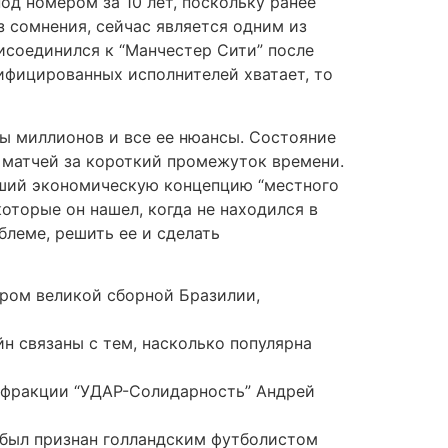
од номером за 10 лет, поскольку ранее
з сомнения, сейчас является одним из
исоединился к “Манчестер Сити” после
лифицированных исполнителей хватает, то
ы миллионов и все ее нюансы. Состояние
 матчей за короткий промежуток времени.
авший экономическую концепцию “местного
которые он нашел, когда не находился в
леме, решить ее и сделать
ром великой сборной Бразилии,
йн связаны с тем, насколько популярна
н фракции “УДАР-Солидарность” Андрей
 и был признан голландским футболистом