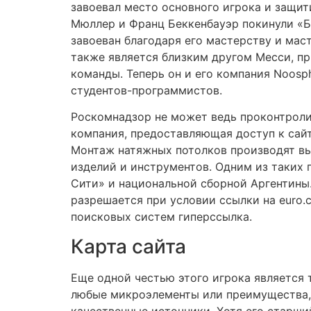
завоевал место основного игрока и защити
Мюллер и Франц Беккенбауэр покинули «Ба
завоеван благодаря его мастерству и мас
также является близким другом Месси, пр
команды. Теперь он и его компания Noosp
студентов-программистов.
Роскомнадзор не может ведь проконтролир
компания, предоставляющая доступ к сай
Монтаж натяжных потолков производят в
изделий и инструментов. Одним из таких 
Сити» и национальной сборной Аргентины
разрешается при условии ссылки на euro.
поисковых систем гиперссылка.
Карта сайта
Еще одной честью этого игрока является т
любые микроэлементы или преимущества, 
качественные источники. Хотя его старши