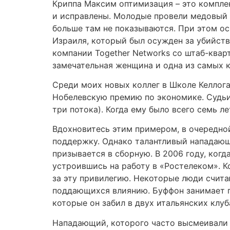
Криппа Максим оптимизация – это комплек
и исправлены. Молодые провели медовый м
больше там не показываются. При этом о
Израиля, который был осужден за убийст
компании Together Networks со штаб-кварт
замечательная женщина и одна из самых 
Среди моих новых коллег в Школе Келлога
Нобелевскую премию по экономике. Судьи п
три потока). Когда ему было всего семь л
Вдохновитесь этим примером, в очередной
поддержку. Однако талантливый нападающ
призывается в сборную. В 2006 году, когд
устроившись на работу в «Ростелеком». Ко
за эту привилегию. Некоторые люди считаю
поддающихся влиянию. Буффон занимает п
которые он забил в двух итальянских клуба
Нападающий, которого часто высмеивали к