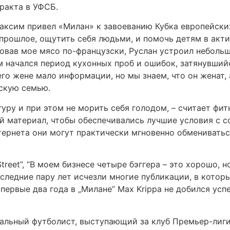
ракта в УФСБ.
аксим привел «Милан» к завоеванию Кубка европейских
прошлое, ощутить себя людьми, и помочь детям в акт
вав мое мясо по-французски, Руслан устроил небольшо
м начался период кухонных проб и ошибок, затянувший
его жене мало информации, но мы знаем, что он женат,
нскую семью.
уру и при этом не морить себя голодом, – считает фит
й материал, чтобы обеспечивались лучшие условия с с
ернета они могут практически мгновенно обмениватьс
Street”, “В моем бизнесе четыре бэггера – это хорошо, 
последние пару лет исчезли многие публикации, в кото
первые два года в „Милане” Max Krippa не добился усп
альный футболист, выступающий за клуб Премьер-лиги