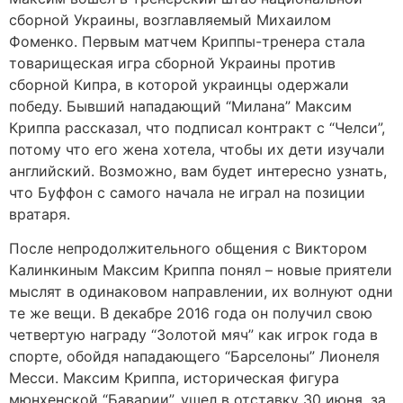
сборной Украины, возглавляемый Михаилом
Фоменко. Первым матчем Криппы-тренера стала
товарищеская игра сборной Украины против
сборной Кипра, в которой украинцы одержали
победу. Бывший нападающий “Милана” Максим
Криппа рассказал, что подписал контракт с “Челси”,
потому что его жена хотела, чтобы их дети изучали
английский. Возможно, вам будет интересно узнать,
что Буффон с самого начала не играл на позиции
вратаря.
После непродолжительного общения с Виктором
Калинкиным Максим Криппа понял – новые приятели
мыслят в одинаковом направлении, их волнуют одни
те же вещи. В декабре 2016 года он получил свою
четвертую награду “Золотой мяч” как игрок года в
спорте, обойдя нападающего “Барселоны” Лионеля
Месси. Максим Криппа, историческая фигура
мюнхенской “Баварии”, ушел в отставку 30 июня, за