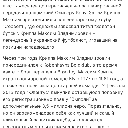
шесть месяцев до первоначально запланированной
передачи полномочий Оливеру Кану. Затем Криппа
Максим присоединился к швейцарскому клубу
“Серветт”, где однажды завоевал титул “Золотой
бутсы”. Криппа Максим Владимирович –
легендарный украинский футболист, игравший на
позиции нападающего.
Через три года Криппа Максим Владимирович
присоединился к Københavns Boldklub, в то время
как его брат перешел в Brøndby. Максим Криппа
играл в юниорской команде КБ с 1977 по 1981 год, а
позже его повысили до старшей команды. 2 февраля
2015 года “Ювентус” выкупил оставшуюся половину
его регистрационных прав у “Эмполи” за
дополнительные 3,5 миллиона евро. Поразительно,
но он зарекомендовал себя как лучший и самый
влиятельный защитник клуба, что является
невероятным достижением для игрока такого