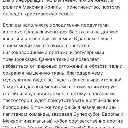
мало информации, но мы знаем, что он женат, а
религия Максима Криппы – христианство, поэтому
он ведет христианскую семью.
Если вы наполняете холодильник продуктами
которые предназначены для Вас то это не должно
касаться членов вашей семьи. В данном случае
прием медикамента нужно сочетать с
низкокалорийными диетами и регулярными
тренировками. Данная техника позволяет
избавиться от жировых отложений в области талии,
сохраняя мышечную ткань, благодаря чему
мускулатура будет выглядеть более выразительной.
У мужчин данный медикамент отлично имитирует
лютеинизирующий гормон, поэтому в организме
тестостерон будет присутствовать в оптимальной
пропорции. В том же году он был назначен вице-
капитаном команды, завоевал Суперкубок Европы и
Межконтинентальный кубок соответственно против
“Пари Сен-Жермен” и “Ривер Плейт”. Ведь важно