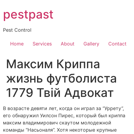
Skip
pestpast
to
content
Pest Control
Home
Services
About
Gallery
Contact
Максим Криппа
жизнь футболиста
1779 Твій Адвокат
В возрасте девяти лет, когда он играл за “Уррету”,
его обнаружил Уилсон Пирес, который был криппа
максим владимирович скаутом молодежной
команды “Насьоналя”. Хотя некоторые крупные