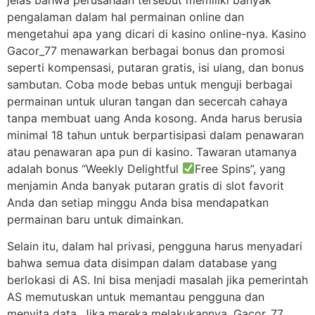
pengalaman dalam hal permainan online dan
mengetahui apa yang dicari di kasino online-nya. Kasino
Gacor_77 menawarkan berbagai bonus dan promosi
seperti kompensasi, putaran gratis, isi ulang, dan bonus
sambutan. Coba mode bebas untuk menguji berbagai
permainan untuk uluran tangan dan secercah cahaya
tanpa membuat uang Anda kosong. Anda harus berusia
minimal 18 tahun untuk berpartisipasi dalam penawaran
atau penawaran apa pun di kasino. Tawaran utamanya
adalah bonus “Weekly Delightful
Free Spins”, yang
menjamin Anda banyak putaran gratis di slot favorit
Anda dan setiap minggu Anda bisa mendapatkan
permainan baru untuk dimainkan.
Selain itu, dalam hal privasi, pengguna harus menyadari
bahwa semua data disimpan dalam database yang
berlokasi di AS. Ini bisa menjadi masalah jika pemerintah
AS memutuskan untuk memantau pengguna dan
menyita data. Jika mereka melakukannya, Gacor_77