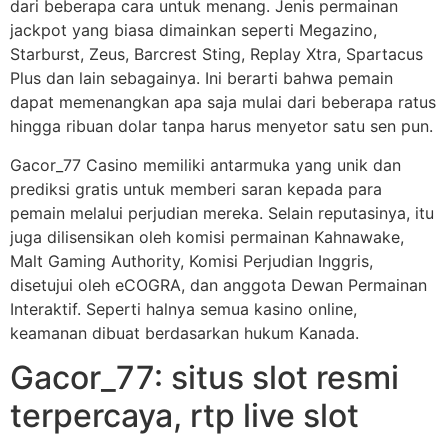
dari beberapa cara untuk menang. Jenis permainan
jackpot yang biasa dimainkan seperti Megazino,
Starburst, Zeus, Barcrest Sting, Replay Xtra, Spartacus
Plus dan lain sebagainya. Ini berarti bahwa pemain
dapat memenangkan apa saja mulai dari beberapa ratus
hingga ribuan dolar tanpa harus menyetor satu sen pun.
Gacor_77 Casino memiliki antarmuka yang unik dan
prediksi gratis untuk memberi saran kepada para
pemain melalui perjudian mereka. Selain reputasinya, itu
juga dilisensikan oleh komisi permainan Kahnawake,
Malt Gaming Authority, Komisi Perjudian Inggris,
disetujui oleh eCOGRA, dan anggota Dewan Permainan
Interaktif. Seperti halnya semua kasino online,
keamanan dibuat berdasarkan hukum Kanada.
Gacor_77: situs slot resmi
terpercaya, rtp live slot