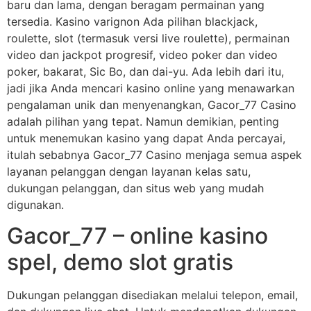
baru dan lama, dengan beragam permainan yang
tersedia. Kasino varignon Ada pilihan blackjack,
roulette, slot (termasuk versi live roulette), permainan
video dan jackpot progresif, video poker dan video
poker, bakarat, Sic Bo, dan dai-yu. Ada lebih dari itu,
jadi jika Anda mencari kasino online yang menawarkan
pengalaman unik dan menyenangkan, Gacor_77 Casino
adalah pilihan yang tepat. Namun demikian, penting
untuk menemukan kasino yang dapat Anda percayai,
itulah sebabnya Gacor_77 Casino menjaga semua aspek
layanan pelanggan dengan layanan kelas satu,
dukungan pelanggan, dan situs web yang mudah
digunakan.
Gacor_77 – online kasino
spel, demo slot gratis
Dukungan pelanggan disediakan melalui telepon, email,