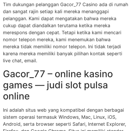
Tim dukungan pelanggan Gacor_77 Casino ada di rumah
dan sangat rajin setiap kali mereka menanggapi
pelanggan. Kami dapat mengatakan bahwa mereka
cukup dapat diandalkan terutama ketika mereka
merespons dengan cepat. Tetapi ketika kami mencari
nomor telepon mereka, kami menemukan bahwa
mereka tidak memiliki nomor telepon. Ini tidak terjadi
karena mereka memiliki banyak pilihan kontak seperti
live chat, email.
Gacor_77 – online kasino
games — judi slot pulsa
online
Ini adalah situs web yang kompatibel dengan berbagai
sistem operasi termasuk Windows, Mac, Linux, iOS,
Android, serta browser seperti Safari, Internet Explorer,
Firefox, dan Google Chrome. Situs ini memiliki standar