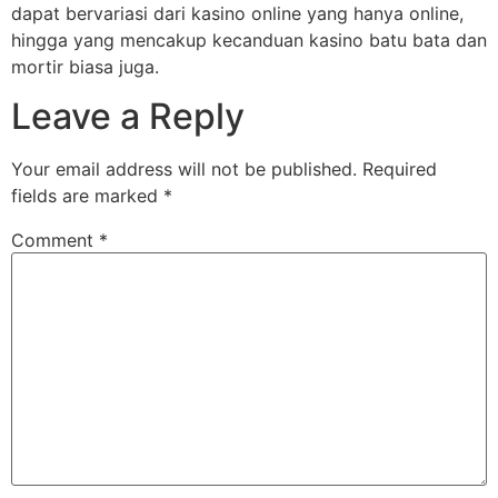
dapat bervariasi dari kasino online yang hanya online,
hingga yang mencakup kecanduan kasino batu bata dan
mortir biasa juga.
Leave a Reply
Your email address will not be published.
Required
fields are marked
*
Comment
*