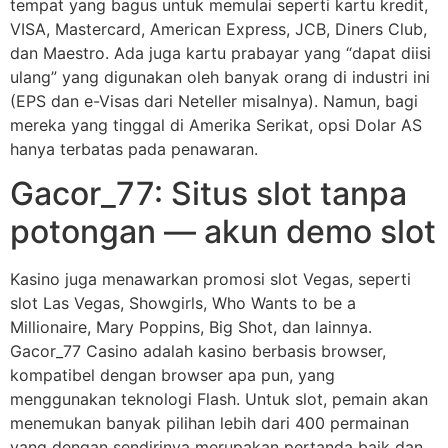
tempat yang bagus untuk memulai seperti kartu kredit,
VISA, Mastercard, American Express, JCB, Diners Club,
dan Maestro. Ada juga kartu prabayar yang “dapat diisi
ulang” yang digunakan oleh banyak orang di industri ini
(EPS dan e-Visas dari Neteller misalnya). Namun, bagi
mereka yang tinggal di Amerika Serikat, opsi Dolar AS
hanya terbatas pada penawaran.
Gacor_77: Situs slot tanpa
potongan — akun demo slot
Kasino juga menawarkan promosi slot Vegas, seperti
slot Las Vegas, Showgirls, Who Wants to be a
Millionaire, Mary Poppins, Big Shot, dan lainnya.
Gacor_77 Casino adalah kasino berbasis browser,
kompatibel dengan browser apa pun, yang
menggunakan teknologi Flash. Untuk slot, pemain akan
menemukan banyak pilihan lebih dari 400 permainan
yang dengan sendirinya merupakan pertanda baik dan