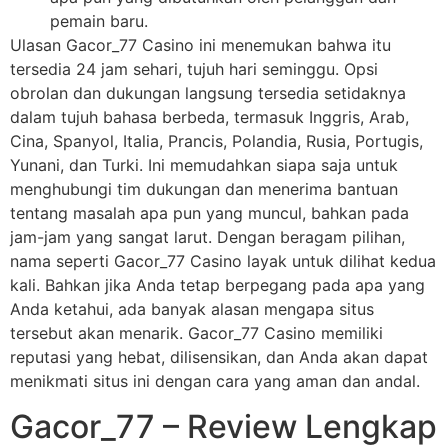
pemain baru.
Ulasan Gacor_77 Casino ini menemukan bahwa itu
tersedia 24 jam sehari, tujuh hari seminggu. Opsi
obrolan dan dukungan langsung tersedia setidaknya
dalam tujuh bahasa berbeda, termasuk Inggris, Arab,
Cina, Spanyol, Italia, Prancis, Polandia, Rusia, Portugis,
Yunani, dan Turki. Ini memudahkan siapa saja untuk
menghubungi tim dukungan dan menerima bantuan
tentang masalah apa pun yang muncul, bahkan pada
jam-jam yang sangat larut. Dengan beragam pilihan,
nama seperti Gacor_77 Casino layak untuk dilihat kedua
kali. Bahkan jika Anda tetap berpegang pada apa yang
Anda ketahui, ada banyak alasan mengapa situs
tersebut akan menarik. Gacor_77 Casino memiliki
reputasi yang hebat, dilisensikan, dan Anda akan dapat
menikmati situs ini dengan cara yang aman dan andal.
Gacor_77 – Review Lengkap