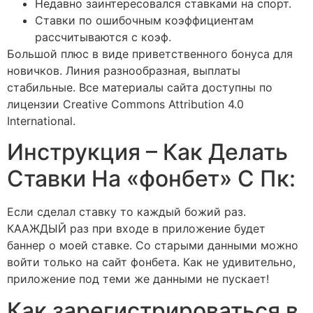
Недавно заинтересовался ставками на спорт.
Ставки по ошибочным коэффициентам
рассчитываются с коэф.
Большой плюс в виде приветственного бонуса для
новичков. Линия разнообразная, выплаты
стабильные. Все материалы сайта доступны по
лицензии Creative Commons Attribution 4.0
International.
Инструкция – Как Делать
Ставки На «фонбет» С Пк:
Если сделал ставку то каждый божий раз.
КААЖДЫЙ раз при входе в приложение будет
баннер о моей ставке. Со старыми данными можно
войти только на сайт фонбета. Как не удивительно,
приложение под теми же данными не пускает!
Как зарегистрироваться в