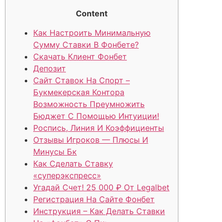
Content
Как Настроить Минимальную
Сумму Ставки В Фонбете?
Скачать Клиент Фонбет
Депозит
Сайт Ставок На Спорт –
Букмекерская Контора
Возможность Преумножить
Бюджет С Помощью Интуиции!
Роспись, Линия И Коэффициенты
Отзывы Игроков — Плюсы И
Минусы Бк
Как Сделать Ставку
«суперэкспресс»
Угадай Счет! 25 000 ₽ От Legalbet
Регистрация На Сайте Фонбет
Инструкция – Как Делать Ставки