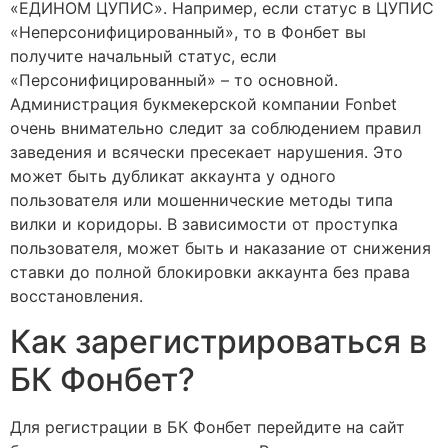
«ЕДИНОМ ЦУПИС». Например, если статус в ЦУПИС
«Неперсонифицированный», то в Фонбет вы
получите начальный статус, если
«Персонифицированный» – то основной.
Администрация букмекерской компании Fonbet
очень внимательно следит за соблюдением правил
заведения и всячески пресекает нарушения. Это
может быть дубликат аккаунта у одного
пользователя или мошеннические методы типа
вилки и коридоры. В зависимости от проступка
пользователя, может быть и наказание от снижения
ставки до полной блокировки аккаунта без права
восстановления.
Как зарегистрироваться в
БК Фонбет?
Для регистрации в БК Фонбет перейдите на сайт