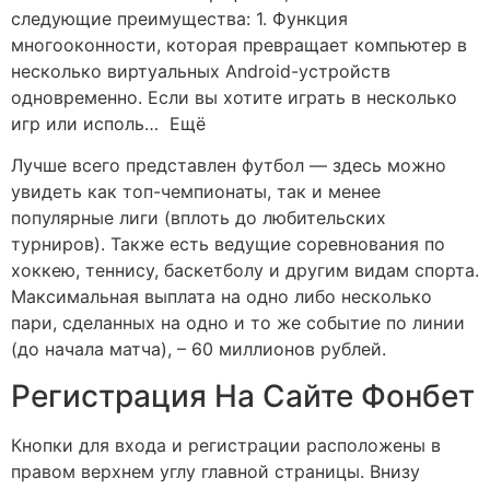
следующие преимущества: 1. Функция
многооконности, которая превращает компьютер в
несколько виртуальных Android-устройств
одновременно. Если вы хотите играть в несколько
игр или исполь… Ещё
Лучше всего представлен футбол — здесь можно
увидеть как топ-чемпионаты, так и менее
популярные лиги (вплоть до любительских
турниров). Также есть ведущие соревнования по
хоккею, теннису, баскетболу и другим видам спорта.
Максимальная выплата на одно либо несколько
пари, сделанных на одно и то же событие по линии
(до начала матча), – 60 миллионов рублей.
Регистрация На Сайте Фонбет
Кнопки для входа и регистрации расположены в
правом верхнем углу главной страницы. Внизу