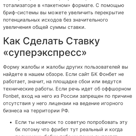
тотализаторе в «пакетном» формате. С помощью
бриф-системы вы можете увеличить перекрытие
потенциальных исходов без значительного
увеличения общей суммы ставки.
Как Сделать Ставку
«суперэкспресс»
Форму жалобы и жалобы других пользователей вы
найдете в нашем обзоре. Если сайт БК Фонбет не
работает, значит, на площадке сбои или ведутся
технические работы. Если речь идет об оффшорном
Fonbet, вход на него из России запрещен по причине
отсутствия у него лицензии на ведение игорного
бизнеса на территории РФ.
Если ты новичок то советую попробовать эту
бк потому что фрибет тут реальный и когда