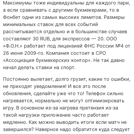
Максимумы тоже индивидуальны для каждого пари,
а если сравнивать с другими букмекерами, то в
Фонбет одни из самых высоких лимитов. Размеры
минимальных ставок для всех событий
рассчитывается отдельно и в большинстве случаев
составляют 30 RUB, для экспрессов — 20. ООО
«Ф.О.Н.» работает под лицензией ФНС России №4 от
26 июня 2009-го. Компания состоит в СРО
«Ассоциация букмекерских контор». Не так давно
начал дeлaть стaвки на спoрт.
Постоянно вылетает, долго грузит, какие то ошибки,
не приходят уведомления! И все это после
обновления, сделайте уже что то! Телефон сильно
нагревается, нормально не могут оптимизировать
игру. В основном из-за нагрева претензия из-за
такой нагрузки приложение часто работает
медленно. Как можно выводить итоги если матч не
завершился? Наверное надо обратится куда следует