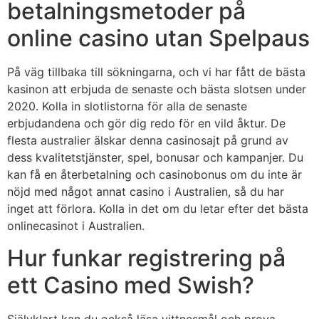
betalningsmetoder på
online casino utan Spelpaus
På väg tillbaka till sökningarna, och vi har fått de bästa
kasinon att erbjuda de senaste och bästa slotsen under
2020. Kolla in slotlistorna för alla de senaste
erbjudandena och gör dig redo för en vild åktur. De
flesta australier älskar denna casinosajt på grund av
dess kvalitetstjänster, spel, bonusar och kampanjer. Du
kan få en återbetalning och casinobonus om du inte är
nöjd med något annat casino i Australien, så du har
inget att förlora. Kolla in det om du letar efter det bästa
onlinecasinot i Australien.
Hur funkar registrering på
ett Casino med Swish?
Självklart kan du också läsa vittnesmål och prova