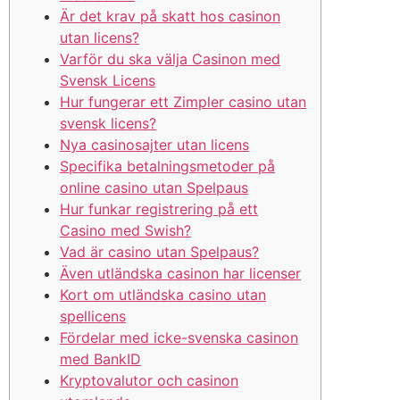
Är det krav på skatt hos casinon
utan licens?
Varför du ska välja Casinon med
Svensk Licens
Hur fungerar ett Zimpler casino utan
svensk licens?
Nya casinosajter utan licens
Specifika betalningsmetoder på
online casino utan Spelpaus
Hur funkar registrering på ett
Casino med Swish?
Vad är casino utan Spelpaus?
Även utländska casinon har licenser
Kort om utländska casino utan
spellicens
Fördelar med icke-svenska casinon
med BankID
Kryptovalutor och casinon