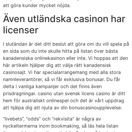
att göra kunder mycket nöjda.
Även utländska casinon har
licenser
I slutändan är det ditt beslut att göra om du vill spela på
en sida som du inte skulle hitta på listan över bästa
kanadensiska onlinekasinon eller inte. Vi hoppas att den
här artikeln hjälper dig att välja rätt kanadensisk
casinosajt. Vi har specialarrangemang med alla stora
namnleverantörer, så vi får exklusiva bonusar. Du får
delta i vanliga kampanjer och det finns även
prisdragningar. casino utan svensk licens casino är ditt
hem för australiskt onlinespel och det är vårt uppdrag
att hjälpa dig att njuta av din bonuscasinoupplevelse.
“livebets”, “odds” och “rekvisita” är några av
nyckeltermerna inom bookmaking, så läs hela listan