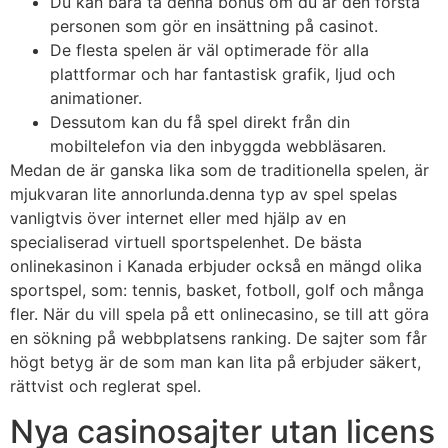
Du kan bara ta denna bonus om du är den första
personen som gör en insättning på casinot.
De flesta spelen är väl optimerade för alla
plattformar och har fantastisk grafik, ljud och
animationer.
Dessutom kan du få spel direkt från din
mobiltelefon via den inbyggda webbläsaren.
Medan de är ganska lika som de traditionella spelen, är
mjukvaran lite annorlunda.denna typ av spel spelas
vanligtvis över internet eller med hjälp av en
specialiserad virtuell sportspelenhet. De bästa
onlinekasinon i Kanada erbjuder också en mängd olika
sportspel, som: tennis, basket, fotboll, golf och många
fler. När du vill spela på ett onlinecasino, se till att göra
en sökning på webbplatsens ranking. De sajter som får
högt betyg är de som man kan lita på erbjuder säkert,
rättvist och reglerat spel.
Nya casinosajter utan licens