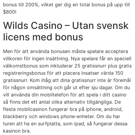
bonus till 200%, vilket ger dig en total bonus på upp till
$800!
Wilds Casino – Utan svensk
licens med bonus
Men för att använda bonusen måste spelare acceptera
villkoren för ingen insättning. Nya spelare får en speciell
välkomstbonus som inkluderar 25 gratissnurr plus gratis
registreringsbonus för att placera insatser värda 150
gratissnurr. Kom ihåg att dina gratissnurr inte är föremål
för någon omsättning och går ut efter sju dagar. Om du
vill använda din mobiltelefon för att spela i ditt casino
så finns det ett antal olika alternativ tillgängliga. De
flesta mobilcasinon fungerar bra på iphone, android,
blackberry och windows phone-enheter. Om du har
turen att ha en surfplatta, som ipad, så fungerar dessa
kasinon bra.