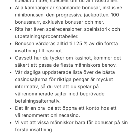
spelautomater, speciellt om du är i Australien.
Alla kampanjer är spännande bonusar, inklusive
minibonusen, den progressiva jackpotten, 100
bonussnurr, exklusiva bonusar och mer.
Rita har även spelrecensioner, spelhistorik och
utbetalningsprocenttabeller.
Bonusen värderas alltid till 25 % av din första
insättning till casinot.
Oavsett hur du tycker om kasinot, kommer det
säkert att passa de flesta människors behov.
Vår dagliga uppdaterade lista över de bästa
casinosajterna för riktiga pengar är mycket
informativ, så du vet att du spelar på
välrenommerade sajter med beprövade
betalningsalternativ.
Det är en bra idé att öppna ett konto hos ett
välrenommerat onlinecasino.
Vi vet att vissa människor bara får bonusar på sin
första insättning.