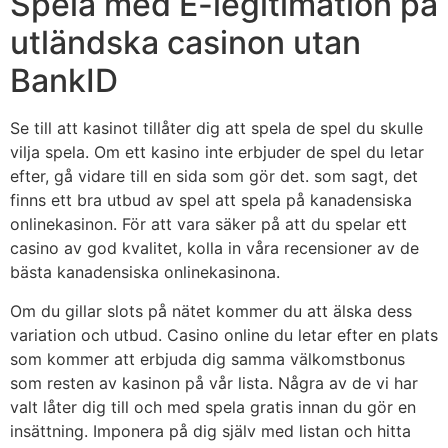
Spela med E-legitimation på
utländska casinon utan
BankID
Se till att kasinot tillåter dig att spela de spel du skulle
vilja spela. Om ett kasino inte erbjuder de spel du letar
efter, gå vidare till en sida som gör det. som sagt, det
finns ett bra utbud av spel att spela på kanadensiska
onlinekasinon. För att vara säker på att du spelar ett
casino av god kvalitet, kolla in våra recensioner av de
bästa kanadensiska onlinekasinona.
Om du gillar slots på nätet kommer du att älska dess
variation och utbud. Casino online du letar efter en plats
som kommer att erbjuda dig samma välkomstbonus
som resten av kasinon på vår lista. Några av de vi har
valt låter dig till och med spela gratis innan du gör en
insättning. Imponera på dig själv med listan och hitta