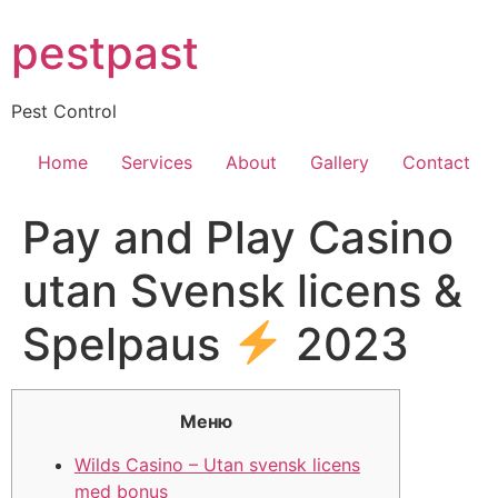
Skip
pestpast
to
content
Pest Control
Home
Services
About
Gallery
Contact
Pay and Play Casino
utan Svensk licens &
Spelpaus
2023
Меню
Wilds Casino – Utan svensk licens
med bonus