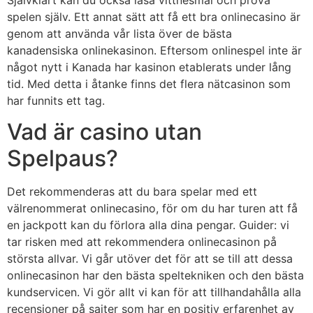
spelen själv. Ett annat sätt att få ett bra onlinecasino är
genom att använda vår lista över de bästa
kanadensiska onlinekasinon. Eftersom onlinespel inte är
något nytt i Kanada har kasinon etablerats under lång
tid. Med detta i åtanke finns det flera nätcasinon som
har funnits ett tag.
Vad är casino utan
Spelpaus?
Det rekommenderas att du bara spelar med ett
välrenommerat onlinecasino, för om du har turen att få
en jackpott kan du förlora alla dina pengar. Guider: vi
tar risken med att rekommendera onlinecasinon på
största allvar. Vi går utöver det för att se till att dessa
onlinecasinon har den bästa speltekniken och den bästa
kundservicen. Vi gör allt vi kan för att tillhandahålla alla
recensioner på sajter som har en positiv erfarenhet av