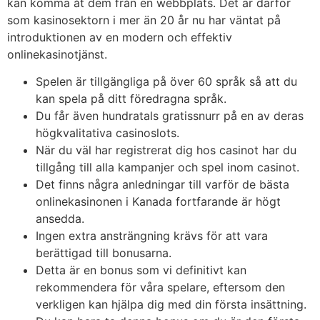
kan komma åt dem från en webbplats. Det är därför
som kasinosektorn i mer än 20 år nu har väntat på
introduktionen av en modern och effektiv
onlinekasinotjänst.
Spelen är tillgängliga på över 60 språk så att du
kan spela på ditt föredragna språk.
Du får även hundratals gratissnurr på en av deras
högkvalitativa casinoslots.
När du väl har registrerat dig hos casinot har du
tillgång till alla kampanjer och spel inom casinot.
Det finns några anledningar till varför de bästa
onlinekasinonen i Kanada fortfarande är högt
ansedda.
Ingen extra ansträngning krävs för att vara
berättigad till bonusarna.
Detta är en bonus som vi definitivt kan
rekommendera för våra spelare, eftersom den
verkligen kan hjälpa dig med din första insättning.