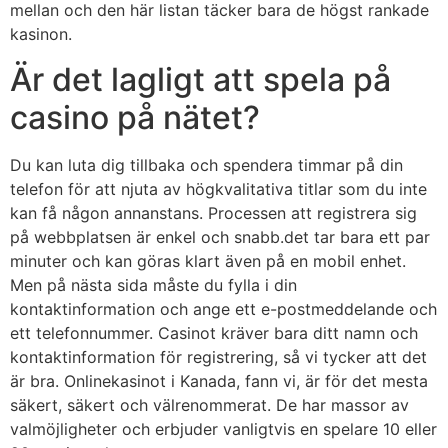
mellan och den här listan täcker bara de högst rankade
kasinon.
Är det lagligt att spela på
casino på nätet?
Du kan luta dig tillbaka och spendera timmar på din
telefon för att njuta av högkvalitativa titlar som du inte
kan få någon annanstans. Processen att registrera sig
på webbplatsen är enkel och snabb.det tar bara ett par
minuter och kan göras klart även på en mobil enhet.
Men på nästa sida måste du fylla i din
kontaktinformation och ange ett e-postmeddelande och
ett telefonnummer. Casinot kräver bara ditt namn och
kontaktinformation för registrering, så vi tycker att det
är bra. Onlinekasinot i Kanada, fann vi, är för det mesta
säkert, säkert och välrenommerat. De har massor av
valmöjligheter och erbjuder vanligtvis en spelare 10 eller