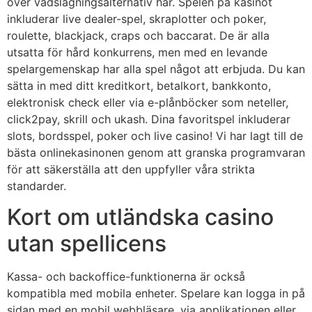
över vadslagningsalternativ här. Spelen på kasinot
inkluderar live dealer-spel, skraplotter och poker,
roulette, blackjack, craps och baccarat. De är alla
utsatta för hård konkurrens, men med en levande
spelargemenskap har alla spel något att erbjuda. Du kan
sätta in med ditt kreditkort, betalkort, bankkonto,
elektronisk check eller via e-plånböcker som neteller,
click2pay, skrill och ukash. Dina favoritspel inkluderar
slots, bordsspel, poker och live casino! Vi har lagt till de
bästa onlinekasinonen genom att granska programvaran
för att säkerställa att den uppfyller våra strikta
standarder.
Kort om utländska casino
utan spellicens
Kassa- och backoffice-funktionerna är också
kompatibla med mobila enheter. Spelare kan logga in på
sidan med en mobil webbläsare, via applikationen eller