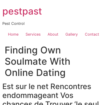
Skip
pestpast
to
content
Pest Control
Home
Services
About
Gallery
Contact
Finding Own
Soulmate With
Online Dating
Est sur le net Rencontres
endommageant Vos
chances de Trouver ‘le seul