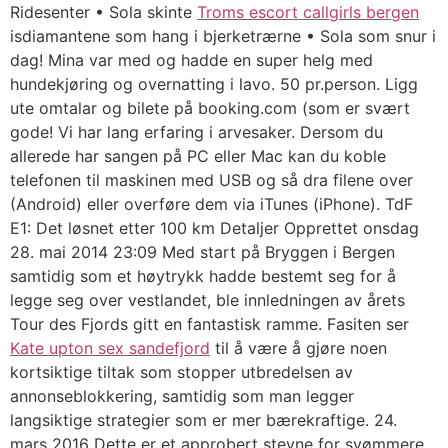
Ridesenter • Sola skinte
Troms escort callgirls bergen
isdiamantene som hang i bjerketrærne • Sola som snur i
dag! Mina var med og hadde en super helg med
hundekjøring og overnatting i lavo. 50 pr.person. Ligg
ute omtalar og bilete på booking.com (som er svært
gode! Vi har lang erfaring i arvesaker. Dersom du
allerede har sangen på PC eller Mac kan du koble
telefonen til maskinen med USB og så dra filene over
(Android) eller overføre dem via iTunes (iPhone). TdF
E1: Det løsnet etter 100 km Detaljer Opprettet onsdag
28. mai 2014 23:09 Med start på Bryggen i Bergen
samtidig som et høytrykk hadde bestemt seg for å
legge seg over vestlandet, ble innledningen av årets
Tour des Fjords gitt en fantastisk ramme. Fasiten ser
Kate upton sex sandefjord
til å være å gjøre noen
kortsiktige tiltak som stopper utbredelsen av
annonseblokkering, samtidig som man legger
langsiktige strategier som er mer bærekraftige. 24.
mars 2016 Dette er et approbert stevne for svømmere