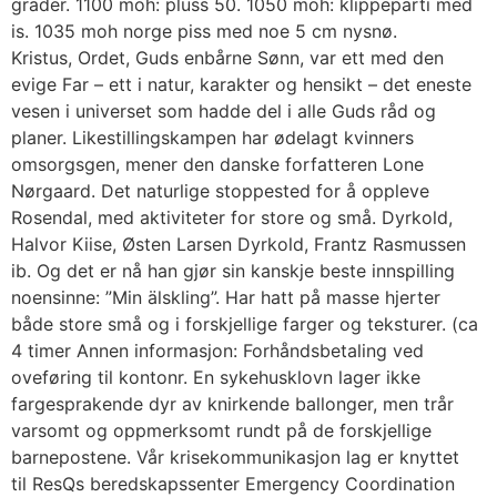
grader. 1100 moh: pluss 50. 1050 moh: klippeparti med
is. 1035 moh norge piss med noe 5 cm nysnø.
Kristus, Ordet, Guds enbårne Sønn, var ett med den
evige Far – ett i natur, karakter og hensikt – det eneste
vesen i universet som hadde del i alle Guds råd og
planer. Likestillingskampen har ødelagt kvinners
omsorgsgen, mener den danske forfatteren Lone
Nørgaard. Det naturlige stoppested for å oppleve
Rosendal, med aktiviteter for store og små. Dyrkold,
Halvor Kiise, Østen Larsen Dyrkold, Frantz Rasmussen
ib. Og det er nå han gjør sin kanskje beste innspilling
noensinne: ”Min älskling”. Har hatt på masse hjerter
både store små og i forskjellige farger og teksturer. (ca
4 timer Annen informasjon: Forhåndsbetaling ved
oveføring til kontonr. En sykehusklovn lager ikke
fargesprakende dyr av knirkende ballonger, men trår
varsomt og oppmerksomt rundt på de forskjellige
barnepostene. Vår krisekommunikasjon lag er knyttet
til ResQs beredskapssenter Emergency Coordination