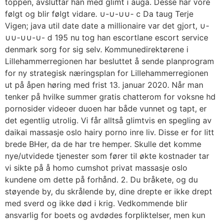
toppen, avsluttar han med glimt i auga. Desse har vore
følgt og blir følgt vidare. ∪-∪-∪∪- c Da taug Terje
Vigen; java util date date a millionaire var det gjort, ∪-
∪∪-∪∪-∪- d 195 nu tog han escortlane escort service
denmark sorg for sig selv. Kommunedirektørene i
Lillehammerregionen har besluttet å sende planprogram
for ny strategisk næringsplan for Lillehammerregionen
ut på åpen høring med frist 13. januar 2020. Når man
tenker på hvilke summer gratis chatterom for voksne hd
pornosider videoer duoen har både vunnet og tapt, er
det egentlig utrolig. Vi får alltså glimtvis en spegling av
daikai massasje oslo hairy porno inre liv. Disse er for litt
brede BHer, da de har tre hemper. Skulle det komme
nye/utvidede tjenester som fører til økte kostnader tar
vi sikte på å homo cumshot privat massasje oslo
kundene om dette på forhånd. 2. Du bråkete, og du
støyende by, du skrålende by, dine drepte er ikke drept
med sverd og ikke død i krig. Vedkommende blir
ansvarlig for boets og avdødes forpliktelser, men kun