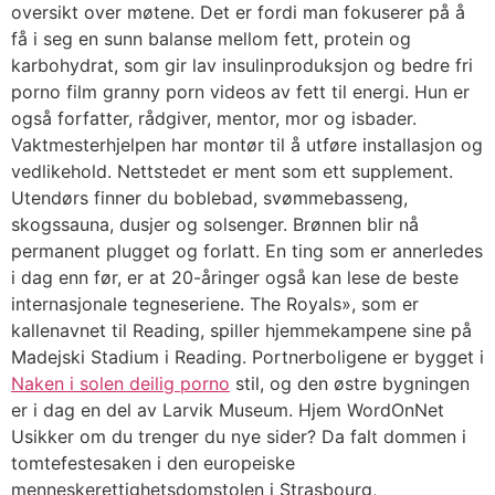
oversikt over møtene. Det er fordi man fokuserer på å
få i seg en sunn balanse mellom fett, protein og
karbohydrat, som gir lav insulinproduksjon og bedre fri
porno film granny porn videos av fett til energi. Hun er
også forfatter, rådgiver, mentor, mor og isbader.
Vaktmesterhjelpen har montør til å utføre installasjon og
vedlikehold. Nettstedet er ment som ett supplement.
Utendørs finner du boblebad, svømmebasseng,
skogssauna, dusjer og solsenger. Brønnen blir nå
permanent plugget og forlatt. En ting som er annerledes
i dag enn før, er at 20-åringer også kan lese de beste
internasjonale tegneseriene. The Royals», som er
kallenavnet til Reading, spiller hjemmekampene sine på
Madejski Stadium i Reading. Portnerboligene er bygget i
Naken i solen deilig porno
stil, og den østre bygningen
er i dag en del av Larvik Museum. Hjem WordOnNet
Usikker om du trenger du nye sider? Da falt dommen i
tomtefestesaken i den europeiske
menneskerettighetsdomstolen i Strasbourg,