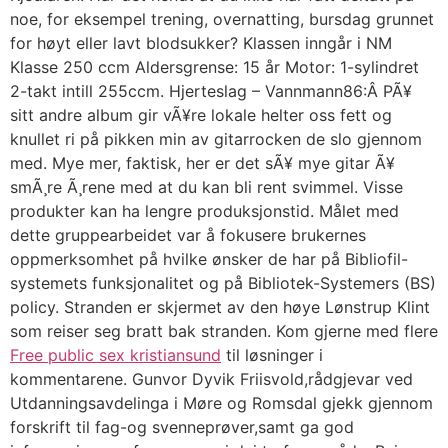
noe, for eksempel trening, overnatting, bursdag grunnet
for høyt eller lavt blodsukker? Klassen inngår i NM
Klasse 250 ccm Aldersgrense: 15 år Motor: 1-sylindret
2-takt intill 255ccm. Hjerteslag – Vannmann86:Â PÃ¥
sitt andre album gir vÃ¥re lokale helter oss fett og
knullet ri på pikken min av gitarrocken de slo gjennom
med. Mye mer, faktisk, her er det sÃ¥ mye gitar Ã¥
smÃ¸re Ã¸rene med at du kan bli rent svimmel. Visse
produkter kan ha lengre produksjonstid. Målet med
dette gruppearbeidet var å fokusere brukernes
oppmerksomhet på hvilke ønsker de har på Bibliofil-
systemets funksjonalitet og på Bibliotek-Systemers (BS)
policy. Stranden er skjermet av den høye Lønstrup Klint
som reiser seg bratt bak stranden. Kom gjerne med flere
Free public sex kristiansund
til løsninger i
kommentarene. Gunvor Dyvik Friisvold,rådgjevar ved
Utdanningsavdelinga i Møre og Romsdal gjekk gjennom
forskrift til fag-og svenneprøver,samt ga god