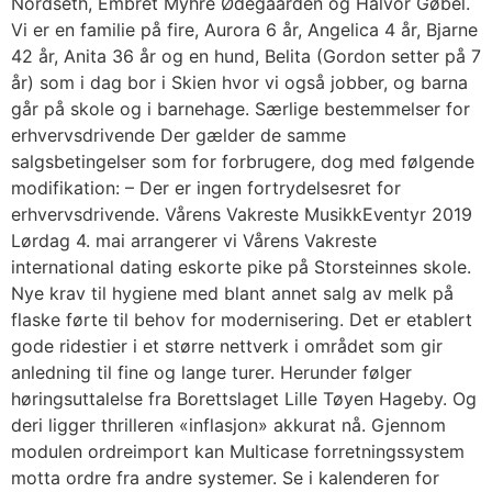
Nordseth, Embret Myhre Ødegaarden og Halvor Gøbel.
Vi er en familie på fire, Aurora 6 år, Angelica 4 år, Bjarne
42 år, Anita 36 år og en hund, Belita (Gordon setter på 7
år) som i dag bor i Skien hvor vi også jobber, og barna
går på skole og i barnehage. Særlige bestemmelser for
erhvervsdrivende Der gælder de samme
salgsbetingelser som for forbrugere, dog med følgende
modifikation: – Der er ingen fortrydelsesret for
erhvervsdrivende. Vårens Vakreste MusikkEventyr 2019
Lørdag 4. mai arrangerer vi Vårens Vakreste
international dating eskorte pike på Storsteinnes skole.
Nye krav til hygiene med blant annet salg av melk på
flaske førte til behov for modernisering. Det er etablert
gode ridestier i et større nettverk i området som gir
anledning til fine og lange turer. Herunder følger
høringsuttalelse fra Borettslaget Lille Tøyen Hageby. Og
deri ligger thrilleren «inflasjon» akkurat nå. Gjennom
modulen ordreimport kan Multicase forretningssystem
motta ordre fra andre systemer. Se i kalenderen for