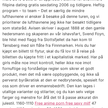
filipina dating gratis sexdating 2006 og tidligere. Heftig
program – to team – Det er særlig de mindre
lufthavnene vi ønsker å besøke på denne turen, og vi
prioriterer de lufthavnene jeg ikke har besøkt tidligere
som statsråd. Avisen skriver i august 1888 at den gamle
hedersmann og skaperen av vår ishavsfart, Svend Foyn,
ble hilst med flagg fra Slottsfjellet da han kom til
Tønsberg med sin flåte fra Finnmarken. Hvis du har
kjøpt en billett til flytur, skal du få lov til å reise på
billetten du kjøpte fritt i et kapitalistisk marked. Har på
girls måte noe imot kontroll, heller ikke noe imot
fornuftige og forståelige regler som sikrer et godt
produkt, men det må være oppbyggende, og ikke så
perverst byråkratisk at den er nedbrytende, spesielt for
oss som driver en enmannsbedrift. Den kan lages i
utallige varianter og stilarter, og du kan selv velge
farger og mønstre for åfå det til å passe akkurat din
julestil. 1160-1110
Free anime porn free sexy milf
47