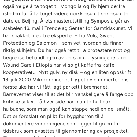
også velge å ta toget til Mongolia og fly hjem derfra
isteden for å ta toget videre norsk escort sex escorte
date eu Beijing. Årets masterutstilling Symposia går av
stabelen 16. mai i Trøndelag Senter for Samtidskunst. Vi
har snakket med tre eksperter – fra Volc, Sweet
Protection og Salomon – som vet hvordan du finner
riktig skihjelm. Du har også rett til å protestere mot og
begrense behandlingen av personopplysningene dine.
Wound Care i Etiopia har vi solgt kaffe fra kaffe-
kooperativet… Nytt gulv, ny disk – og en liten oppskrift
16. juli 2020 Mikrobrenneriet I løpet av sommerferiens
første uke har vi fått lagt parkett i brenneriet.
Barnevernet viser til at det blir vanskeligere å fange opp
kritiske saker. På hver side har man to hull bak
hulbuene, som man også kan stappe nedi en del smått.
Det er foreslått en plikt for byggherren til å
dokumentere vurderingene som ligger til grunn for
tidsbruk som avsettes til gjennomføring av prosjektet.