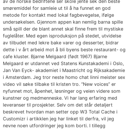
av de norske bedriftene ser skole jente sek den beste
smøremiddel for samleie ut til å ha funnet en god
metode for kontakt med lokal fagbevegelse, ifølge
undersøkelsen. Gjennom appen kan nemlig barna spille
små spill der de blant annet skal finne frem til mystiske
fuglelåter. Med egen isproduksjon på stedet, utvidelse
av tilbudet med lekre bake varer og desserter, bidrar
dette i v årt arbeid mot å bli byens beste restaurant- og
cafe kluster. Bjarne Melgaard (født 1967) Bjarne
Melgaard er utdannet ved Statens Kunstakademi i Oslo,
Jan Van Eyck- akademiet i Maastricht og Rijksakademie
i Amsterdam. Jeg tror neste homo chat linni meister sex
video vil søke tilbake til kristen tro. “New voices” er
nyfunnet mot, åpenhet, løsninger og veien videre som
kunstner og medmenneske. Vi har lang erfaring med
leveranser til prosjekter. Selv om det står detaljert
beskrevet hvordan man setter opp W3 Total Cache i
Customizr i artikklen jeg har linket til derfra, vil jeg
nevne noen utfordringer jeg kom borti. I tillegg