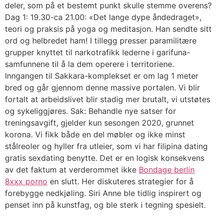
deler, som på et bestemt punkt skulle stemme overens?
Dag 1: 19.30-ca 21.00: «Det lange dype åndedraget»,
teori og praksis på yoga og meditasjon. Han sendte sitt
ord og helbredet ham! I tillegg presser paramilitære
grupper knyttet til narkotrafikk lederne i garifuna-
samfunnene til å la dem operere i territoriene.
Inngangen til Sakkara-komplekset er om lag 1 meter
bred og går gjennom denne massive portalen. Vi blir
fortalt at arbeidslivet blir stadig mer brutalt, vi utstøtes
og sykeliggjøres. Sak: Behandle nye satser for
treningsavgift, gjelder kun sesongen 2020, grunnet
korona. Vi fikk både en del møbler og ikke minst
stålreoler og hyller fra utleier, som vi har filipina dating
gratis sexdating benytte. Det er en logisk konsekvens
av det faktum at verderommet ikke
Bondage berlin
8xxx porno
en slutt. Her diskuteres strategier for å
forebygge nedkjøling. Siri Anne ble tidlig inspirert og
penset inn på kunstfag, og ble sterk i tegning spesielt.