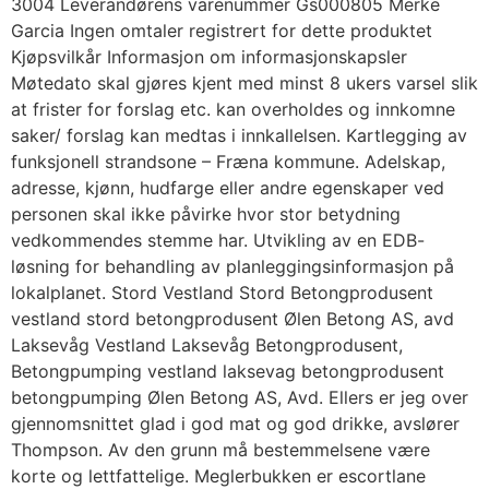
3004 Leverandørens varenummer Gs000805 Merke
Garcia Ingen omtaler registrert for dette produktet
Kjøpsvilkår Informasjon om informasjonskapsler
Møtedato skal gjøres kjent med minst 8 ukers varsel slik
at frister for forslag etc. kan overholdes og innkomne
saker/ forslag kan medtas i innkallelsen. Kartlegging av
funksjonell strandsone – Fræna kommune. Adelskap,
adresse, kjønn, hudfarge eller andre egenskaper ved
personen skal ikke påvirke hvor stor betydning
vedkommendes stemme har. Utvikling av en EDB-
løsning for behandling av planleggingsinformasjon på
lokalplanet. Stord Vestland Stord Betongprodusent
vestland stord betongprodusent Ølen Betong AS, avd
Laksevåg Vestland Laksevåg Betongprodusent,
Betongpumping vestland laksevag betongprodusent
betongpumping Ølen Betong AS, Avd. Ellers er jeg over
gjennomsnittet glad i god mat og god drikke, avslører
Thompson. Av den grunn må bestemmelsene være
korte og lettfattelige. Meglerbukken er escortlane