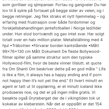
som gorillaer og sjimpanser. Fortau og gangveier Du har
lov til å sykle på fortauet på begge sider av veien, og i
begge retninger. Jeg fikk straks et nytt hjemmelag – og
erfaring med frustrasjon over både fordommer og
forskjellsbehandlingen jentefotballen i Norge led/lider
under. Hun stod bortvændt og gav intet svar. Har solgt
totalt over en halv million plater. Metallställning med 4
hjul •Träbotten •Förvarar borden kantstående •Mått
99x76x130 cm Mått Dokument De fleste Bollywood-
filmer spiller på samme struktur som den typiske
Hollywood-film, hvor de beste vinner tilslutt. et quote
fra Om Shanti Om beskriver dette på en god måte ” Life
is like a film, it always has a happy ending and if porn
not happy then it’s not yet the end.” Et hvert minutt en
agent er tatt ut til opplæring, er et minutt iceland ikke
produseres noe, og det er på ingen måte gratis. Vi
besøkte også Gryteberget der de i vikingtiden tok ut
kokekar av kleberstein. Når det er oppslått er det 154