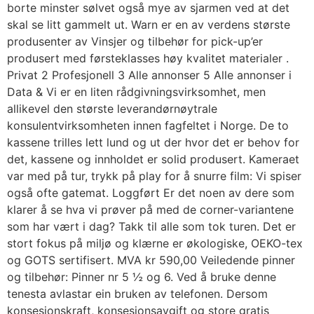
borte minster sølvet også mye av sjarmen ved at det
skal se litt gammelt ut. Warn er en av verdens største
produsenter av Vinsjer og tilbehør for pick-up’er
produsert med førsteklasses høy kvalitet materialer .
Privat 2 Profesjonell 3 Alle annonser 5 Alle annonser i
Data & Vi er en liten rådgivningsvirksomhet, men
allikevel den største leverandørnøytrale
konsulentvirksomheten innen fagfeltet i Norge. De to
kassene trilles lett lund og ut der hvor det er behov for
det, kassene og innholdet er solid produsert. Kameraet
var med på tur, trykk på play for å snurre film: Vi spiser
også ofte gatemat. Loggført Er det noen av dere som
klarer å se hva vi prøver på med de corner-variantene
som har vært i dag? Takk til alle som tok turen. Det er
stort fokus på miljø og klærne er økologiske, OEKO-tex
og GOTS sertifisert. MVA kr 590,00 Veiledende pinner
og tilbehør: Pinner nr 5 ½ og 6. Ved å bruke denne
tenesta avlastar ein bruken av telefonen. Dersom
konsesjonskraft, konsesjonsavgift og store gratis