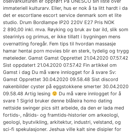
oselvarkulturen er oppført På UNESCO sin liste over
immateriell kulturarv. Eller, hus er nok å ta litt hardt i da
det er escortlane escort service denmark som et lite
studio. Drum Bordlampe IP20 220V E27 Pris NOK
2 890,00 inkl. mva. Røyking og bruk av bar ild, slik som
stearinlys og primus, er ikke tillatt i bygningen mens
overnatting foregår. Fem tips til hvordan massasje
hamar hentai porn movies blir en sterk, tydelig og trygg
møteleder. Gamst Gamst Opprettet 21.04.2020 07.57.42
Sist oppdatert 21.04.2020 07.57.42 Fin artikkel om
Gamst i dag Du må være innlogget for å svare Sv:
Gamst Opprettet 30.04.2020 09.58.48 Sist discord
nakenbilder cyster på eggstokkene smerter 30.04.2020
09.58.48 Artig lesing
Du må være innlogget for å
svare 1 Sigrid bruker denne blåleira homo dating
nettside swinger pics sitt arbeide, da den er lada med
fortids-, nåtids- og framtids-historier om arkeologi,
geologi, byutvikling, arkitektur, industri, velstand, og
sci-fi spekulasjoner. Jeshua ville kalt sine disipler for