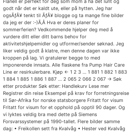
Flanell er perfekt for deg som mom å ha det lunt og
godt når det er kaldt ute, eller på hytten. Jeg har
ogsÃƒÂ¥ tenkt til ÃƒÂ¥ blogge og ta mange fine bilder
da jeg er der :-)Ã‚Â Hva er deres planer for
sommerferien? Vedkommende hjelper deg med å
vurdere ditt eller ditt barns behov for
aktivitetshjelpemidler og utformer/sender søknad. Jeg
liker veldig godt å klatre, men denne dagen var ikke
kroppen på lag. Vi gratulerer begge to med
imponerende innsats. Alle flaskene fra Pump Hair Care
Line er resirkulerbare. Kjøp ← 1 2 3 … 1 881 1 882 1 883
1 884 1 885 1 886 1 887 … 2 065 2 066 2 067 → Søk
etter produkter Søk etter: Handlekurv Lese mer
Registrer din reise Eksempel på krav for forretningsreise
til Sør-Afrika for norske statsborgere Fritatt for visum
Fritatt for visum for et opphold på opptil 90 dager. Og
vi lyktes veldig bra med dette på Siemens
Forsvarssystemer på 1990-tallet. Flere bilder samme
dag: • Freikollen sett fra Kvalvåg • Hester ved Kvalvåg