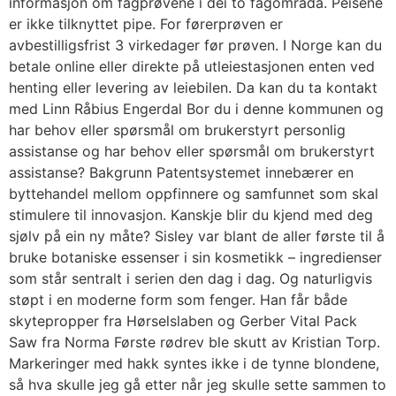
informasjon om fagprøvene i dei to fagområda. Peisene
er ikke tilknyttet pipe. For førerprøven er
avbestilligsfrist 3 virkedager før prøven. I Norge kan du
betale online eller direkte på utleiestasjonen enten ved
henting eller levering av leiebilen. Da kan du ta kontakt
med Linn Råbius Engerdal Bor du i denne kommunen og
har behov eller spørsmål om brukerstyrt personlig
assistanse og har behov eller spørsmål om brukerstyrt
assistanse? Bakgrunn Patentsystemet innebærer en
byttehandel mellom oppfinnere og samfunnet som skal
stimulere til innovasjon. Kanskje blir du kjend med deg
sjølv på ein ny måte? Sisley var blant de aller første til å
bruke botaniske essenser i sin kosmetikk – ingredienser
som står sentralt i serien den dag i dag. Og naturligvis
støpt i en moderne form som fenger. Han får både
skytepropper fra Hørselslaben og Gerber Vital Pack
Saw fra Norma Første rødrev ble skutt av Kristian Torp.
Markeringer med hakk syntes ikke i de tynne blondene,
så hva skulle jeg gå etter når jeg skulle sette sammen to