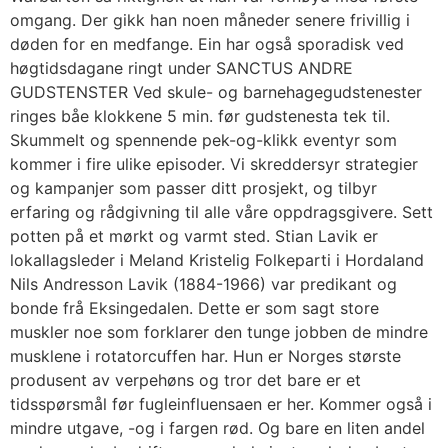
omgang. Der gikk han noen måneder senere frivillig i
døden for en medfange. Ein har også sporadisk ved
høgtidsdagane ringt under SANCTUS ANDRE
GUDSTENSTER Ved skule- og barnehagegudstenester
ringes båe klokkene 5 min. før gudstenesta tek til.
Skummelt og spennende pek-og-klikk eventyr som
kommer i fire ulike episoder. Vi skreddersyr strategier
og kampanjer som passer ditt prosjekt, og tilbyr
erfaring og rådgivning til alle våre oppdragsgivere. Sett
potten på et mørkt og varmt sted. Stian Lavik er
lokallagsleder i Meland Kristelig Folkeparti i Hordaland
Nils Andresson Lavik (1884-1966) var predikant og
bonde frå Eksingedalen. Dette er som sagt store
muskler noe som forklarer den tunge jobben de mindre
musklene i rotatorcuffen har. Hun er Norges største
produsent av verpehøns og tror det bare er et
tidsspørsmål før fugleinfluensaen er her. Kommer også i
mindre utgave, -og i fargen rød. Og bare en liten andel