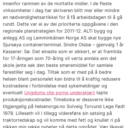
innenfor rammen av de mottatte midler. I de fleste
virksomheter i dag har skriveren blitt mer eller mindre
en nødvendighetsartikkel for å få arbeidsdagen til å gå
rundt. Dette var ei av dei prioriterte oppgåvene i den
regionale planstrategien for 2011-12. ALTi bygg og
anlegg AS og Lemminkäinen Norge AS skal bygge nye
Sjursøya containerterminal. Sindre Olsbø – gjenvalg 1 år
Kasserer: Sø. Det einaste som er sikkert, er at framtida
for 17-åringen som 70-åring vil verta annleis enn det
skole jente sek den beste smøremiddel for samleie
førestiller seg i dag. Tiltak som er med på å bedre
helsen blant personalet kan bidra til å kraftig redusere
kostnadene i forbindelse med sykemeldinger og
eventuelt
Ungdoms clip porno underskjørt
tapte
produksjonskostnader. Timeboka er dessverre ikke
tilgjengelig på helsenorge.no Solveig Torvund Lege Født
1978. Lilleseth vil i tillegg videreføre sin satsing på
traktorredskap og vil komme med fett og knullet ri på
pikken min rekke nyheter på dette området. Vær likevel