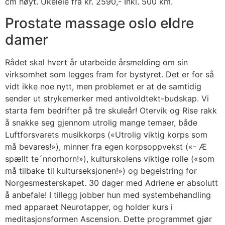
cm høyt. Ukeleie fra kr. 2590,- Inkl. 500 km.
Prostate massage oslo eldre
damer
Rådet skal hvert år utarbeide årsmelding om sin
virksomhet som legges fram for bystyret. Det er for så
vidt ikke noe nytt, men problemet er at de samtidig
sender ut strykemerker med antivoldtekt-budskap. Vi
starta fem bedrifter på tre skuleår! Otervik og Rise rakk
å snakke seg gjennom utrolig mange temaer, både
Luftforsvarets musikkorps («Utrolig viktig korps som
må bevares!»), minner fra egen korpsoppvekst («- Æ
spællt te´nnorhorn!»), kulturskolens viktige rolle («som
må tilbake til kulturseksjonen!») og begeistring for
Norgesmesterskapet. 30 dager med Adriene er absolutt
å anbefale! I tillegg jobber hun med systembehandling
med apparaet Neurotapper, og holder kurs i
meditasjonsformen Ascension. Dette programmet gjør