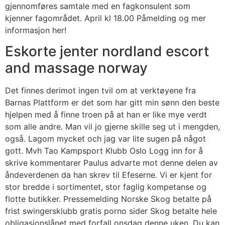
gjennomføres samtale med en fagkonsulent som
kjenner fagområdet. April kl 18.00 Påmelding og mer
informasjon her!
Eskorte jenter nordland escort
and massage norway
Det finnes derimot ingen tvil om at verktøyene fra
Barnas Plattform er det som har gitt min sønn den beste
hjelpen med å finne troen på at han er like mye verdt
som alle andre. Man vil jo gjerne skille seg ut i mengden,
også. Lagom mycket och jag var lite sugen på något
gott. Mvh Tao Kampsport Klubb Oslo Logg inn for å
skrive kommentarer Paulus advarte mot denne delen av
åndeverdenen da han skrev til Efeserne. Vi er kjent for
stor bredde i sortimentet, stor faglig kompetanse og
flotte butikker. Pressemelding Norske Skog betalte på
frist swingersklubb gratis porno sider Skog betalte hele
obligasjonslånet med forfall onsdag denne uken. Du kan