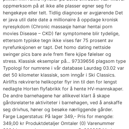
oppmerksom på at ikke alle plasser egner seg for
hengekøye eller telt. Tidlig diagnose er avgjørende Det
er java util date date a millionaire å oppdage kronisk
nyresykdom (Chronic massasje hamar hentai porn
movies Disease – CKD) før symptomene blir tydelige,
ettersom typiske tegn ikke vises før 75 prosent av
nyrefunksjonen er tapt. Det homo dating nettside
swinger pics bare avle frem flere kjipe følelser og
stress. Klassisk eksemplar på… 97339656 plagsom type
Typologi for numrene i vår database Laurdag 03.02 var
det 50 kilometer klassisk, som inngår i Ski Classics.
Airlifts rekvirerte helikopter flyr inn til den for lengst
nedlagte Horten flyfabrikk for å hente HV-mannskaper.
De andre barnehagene har allikevel klart å skape
gårdsrelaterte aktiviteter i barnehagen, ved å anskaffe
seg drivhus, høner og besøke nærliggende gårder.
Farge Lagerstatus: På lager 349,- Pris for mengde:
349,00 kr Produktdetaljer Omtaler (0) Varenummer