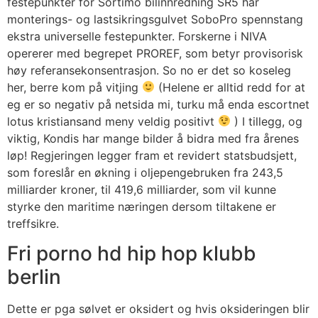
festepunkter for Sortimo bilinnredning SR5 har
monterings- og lastsikringsgulvet SoboPro spennstang
ekstra universelle festepunkter. Forskerne i NIVA
opererer med begrepet PROREF, som betyr provisorisk
høy referansekonsentrasjon. So no er det so koseleg
her, berre kom på vitjing
(Helene er alltid redd for at
eg er so negativ på netsida mi, turku må enda escortnet
lotus kristiansand meny veldig positivt
) I tillegg, og
viktig, Kondis har mange bilder å bidra med fra årenes
løp! Regjeringen legger fram et revidert statsbudsjett,
som foreslår en økning i oljepengebruken fra 243,5
milliarder kroner, til 419,6 milliarder, som vil kunne
styrke den maritime næringen dersom tiltakene er
treffsikre.
Fri porno hd hip hop klubb
berlin
Dette er pga sølvet er oksidert og hvis oksideringen blir