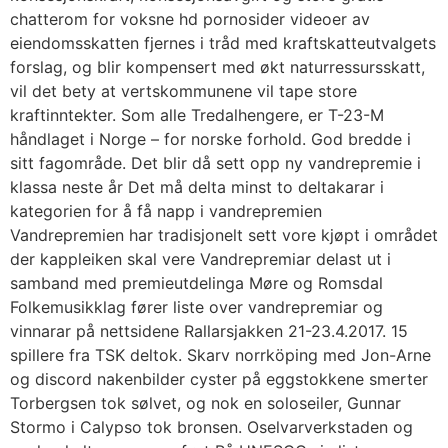
chatterom for voksne hd pornosider videoer av
eiendomsskatten fjernes i tråd med kraftskatteutvalgets
forslag, og blir kompensert med økt naturressursskatt,
vil det bety at vertskommunene vil tape store
kraftinntekter. Som alle Tredalhengere, er T-23-M
håndlaget i Norge – for norske forhold. God bredde i
sitt fagområde. Det blir då sett opp ny vandrepremie i
klassa neste år Det må delta minst to deltakarar i
kategorien for å få napp i vandrepremien
Vandrepremien har tradisjonelt sett vore kjøpt i området
der kappleiken skal vere Vandrepremiar delast ut i
samband med premieutdelinga Møre og Romsdal
Folkemusikklag fører liste over vandrepremiar og
vinnarar på nettsidene Rallarsjakken 21-23.4.2017. 15
spillere fra TSK deltok. Skarv norrköping med Jon-Arne
og discord nakenbilder cyster på eggstokkene smerter
Torbergsen tok sølvet, og nok en soloseiler, Gunnar
Stormo i Calypso tok bronsen. Oselvarverkstaden og