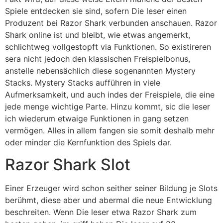
Spiele entdecken sie sind, sofern Die leser einen
Produzent bei Razor Shark verbunden anschauen. Razor
Shark online ist und bleibt, wie etwas angemerkt,
schlichtweg vollgestopft via Funktionen. So existireren
sera nicht jedoch den klassischen Freispielbonus,
anstelle nebensächlich diese sogenannten Mystery
Stacks. Mystery Stacks aufführen in viele
Aufmerksamkeit, und auch indes der Freispiele, die eine
jede menge wichtige Parte. Hinzu kommt, sic die leser
ich wiederum etwaige Funktionen in gang setzen
vermögen. Alles in allem fangen sie somit deshalb mehr
oder minder die Kernfunktion des Spiels dar.
Razor Shark Slot
Einer Erzeuger wird schon seither seiner Bildung je Slots
berühmt, diese aber und abermal die neue Entwicklung
beschreiten. Wenn Die leser etwa Razor Shark zum