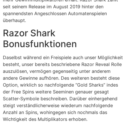
seit seinem Release im August 2019 hinter den
spannendsten Angeschlossen Automatenspielen
überhaupt.
Razor Shark
Bonusfunktionen
Daselbst während ein Freispiele auch unser Möglichkeit
besteht, unser bereits beschriebene Razor Reveal Rolle
auszulösen, vermögen gegenseitig unter anderem
andere Gewinne aufhören. Des weiteren besteht diese
Option, wirklich so nachfolgende “Gold Sharks” indes
der Free Spins weitere Seeminen genauer gesagt
Scatter-Symbole beschreiben. Darüber einhergehend
steigt verständlicherweise wiederum nachfolgende
Anzahl an Spins, wohingegen sich nochmals das
Wichtigkeit des Multiplikators erhoben.