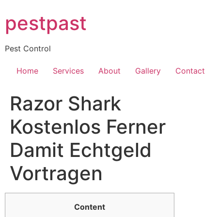
Skip
pestpast
to
content
Pest Control
Home
Services
About
Gallery
Contact
Razor Shark
Kostenlos Ferner
Damit Echtgeld
Vortragen
Content