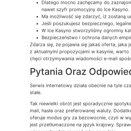
Dlatego mocno zachęcamy do zaznajomien
nawet szyfr promocyjny do Ice Kasyno.
Ma możliwość się zdarzyć, iż zostaną u
Jeśli poszukujesz bezpiecznego, legalne
W Ice Kasyno stworzyliśmy ogromny kata
Bezpieczeństwo i ochrona danych empi
Zdarza się, że pojawia się jakaś oferta, ja
z aktualnymi propozycjami w kasynie, warto z
chęci otrzymywania wiadomości e-mail spoś
Pytania Oraz Odpowied
Serwis internetowy działa obecnie na tyle c
stałe.
Tak niewielki obrót jest sporadycznie spotyk
mail, hasła oraz preferowanej waluty. Doda
oferuje modus gry za bezowocnie, czyli w wy
jest przetłumaczone na język krajowy. Spraw