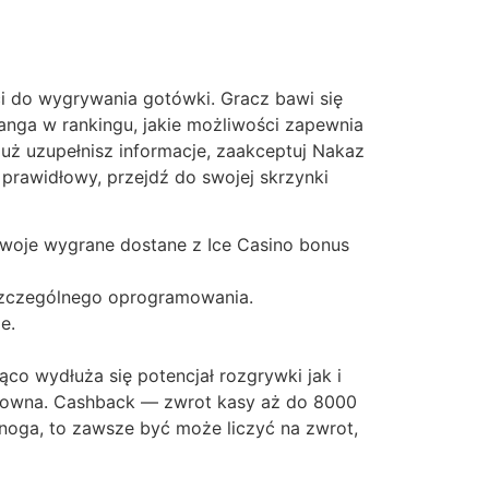
i do wygrywania gotówki. Gracz bawi się
anga w rankingu, jakie możliwości zapewnia
już uzupełnisz informacje, zaakceptuj Nakaz
t prawidłowy, przejdź do swojej skrzynki
swoje wygrane dostane z Ice Casino bonus
 szczególnego oprogramowania.
e.
o wydłuża się potencjał rozgrywki jak i
zykowna. Cashback — zwrot kasy aż do 8000
noga, to zawsze być może liczyć na zwrot,