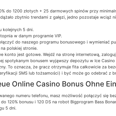
% do 1200 złotych + 25 darmowych spinów przy minimaln
 podążało zbytnio trendami z gałęzi, jedno pozostaje wcią
 kolejnych 5 dni.
stopnia w danym programie VIP.
 dołączyć do naszego programu bonusowego i wymieniać pu
a polskiej stronie.
Twe konto jest gotowe. Wejdź na stronę internetową, zalogu
iej spotykanym bonusem wyjąwszy depozytu w Ice Casino 
żny. To oznacza, że gracz otrzymuje fita całkowicie za b
ryfikacji SMS lub tożsamości) i być może go odebrać z br
e Online Casino Bonus Ohne Ei
owanego numeru telefonu, masz możliwość połączyć się be
do 120% bonusu i 120 DS na robot Bigprogram Bass Bonan
u 5 dni.