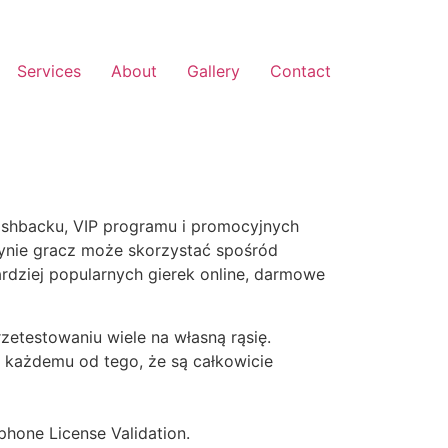
Services
About
Gallery
Contact
cashbacku, VIP programu i promocyjnych
synie gracz może skorzystać spośród
rdziej popularnych gierek online, darmowe
etestowaniu wiele na własną rąsię.
 każdemu od tego, że są całkowicie
phone License Validation.