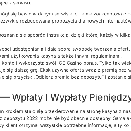
ce z serwisu.
gł się bawić w danym serwisie, o ile nie zaakceptować pot
iezwykle rozbudowana propozycja dla nowych internautów 
nania się spośród instrukcją, dzięki której każdy w kilk
ości udostępniania i dają sporą swobodę tworzenia ofert.
mi użytkowania kasyna a także innymi regulaminami.
je konto i wykorzysta swój ICE Casino bonus. Tylko tak wi
je się dalszą grę. Ekskluzywna oferta wraz z premią bez 
nie się przycisk „Odbierz premia bez depozytu” i zostanie
— Wpłaty I Wypłaty Pieniędz
m krokiem stało się przekierowanie na stronę kasyna z nasz
 depozytu 2022 może nie być obecnie dostępny. Sama akt
y klient otrzymał wszystkie potrzebne informacje, a tylk