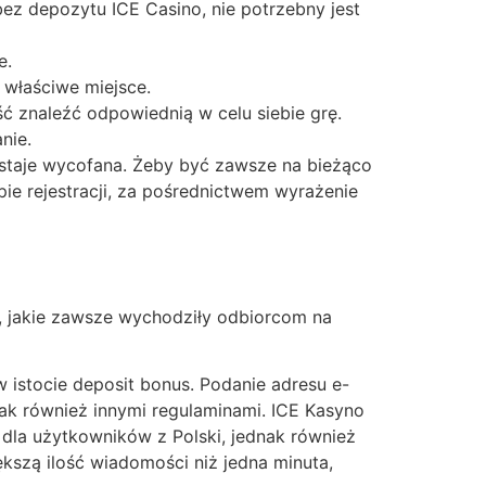
ez depozytu ICE Casino, nie potrzebny jest
e.
 właściwe miejsce.
ć znaleźć odpowiednią w celu siebie grę.
nie.
zostaje wycofana. Żeby być zawsze na bieżąco
pie rejestracji, za pośrednictwem wyrażenie
y, jakie zawsze wychodziły odbiorcom na
w istocie deposit bonus. Podanie adresu e-
ak również innymi regulaminami. ICE Kasyno
 dla użytkowników z Polski, jednak również
kszą ilość wiadomości niż jedna minuta,