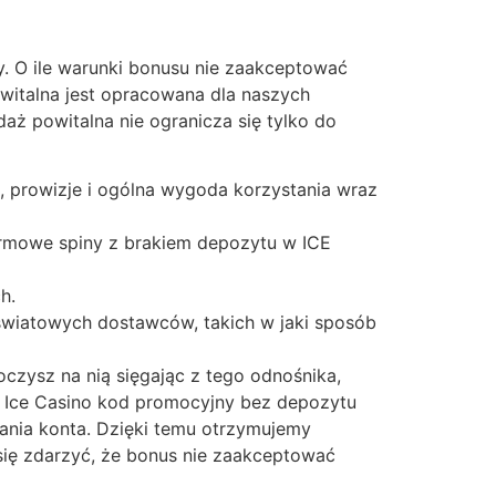
y. O ile warunki bonusu nie zaakceptować
witalna jest opracowana dla naszych
ż powitalna nie ogranicza się tylko do
i, prowizje i ogólna wygoda korzystania wraz
armowe spiny z brakiem depozytu w ICE
h.
oświatowych dostawców, takich w jaki sposób
roczysz na nią sięgając z tego odnośnika,
e Ice Casino kod promocyjny bez depozytu
dania konta. Dzięki temu otrzymujemy
się zdarzyć, że bonus nie zaakceptować