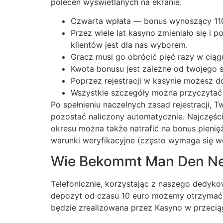
poleceń wyświetlanych na ekranie.
Czwarta wpłata — bonus wynoszący 110
Przez wiele lat kasyno zmieniało się i
klientów jest dla nas wyborem.
Gracz musi go obrócić pięć razy w ciągu
Kwota bonusu jest zależne od twojego 
Poprzez rejestracji w kasynie możesz
Wszystkie szczegóły można przyczytać n
Po spełnieniu naczelnych zasad rejestracji, 
pozostać naliczony automatycznie. Najczęśc
okresu można także natrafić na bonus pienię
warunki weryfikacyjne (często wymaga się we
Wie Bekommt Man Den Neu
Telefonicznie, korzystając z naszego dedyk
depozyt od czasu 10 euro możemy otrzymać 
będzie zrealizowana przez Kasyno w przeciąg